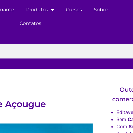
inante
Produtos
Cursos
Sobre
Contatos
Outd
comerc
e Açougue
Editáve
Sem
C
Com
S