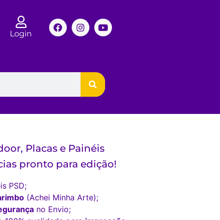
Login
oor, Placas e Painéis
ias pronto para edição!
is PSD;
arimbo
(Achei Minha Arte);
egurança
no Envio;