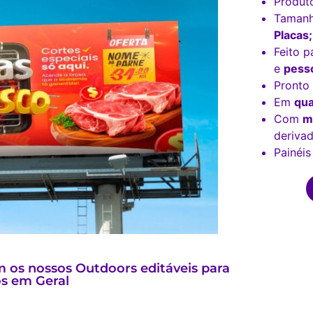
Produt
Tamanh
Placas;
Feito p
e
pesso
Pronto
Em
qua
Com
m
derivad
Painéis
 os nossos Outdoors editáveis para
s em Geral