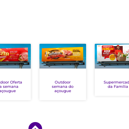
Outdoor
Supermerca
door Oferta
semana do
da Família
a semana
açougue
açougue