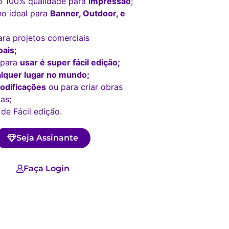
o 100% qualidade para
impressão
;
o ideal para
Banner, Outdoor, e
ara projetos comerciais
ais;
 para
usar é super fácil edição;
lquer lugar no mundo;
odificações
ou para criar obras
as;
 de Fácil edição.
Seja Assinante
Faça Login