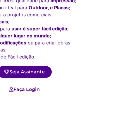
o 100% qualidade para
impressão
;
o ideal para
Outdoor, e Placas;
ara projetos comerciais
ais;
 para
usar é super fácil edição;
lquer lugar no mundo;
odificações
ou para criar obras
as;
 de Fácil edição.
Seja Assinante
Faça Login