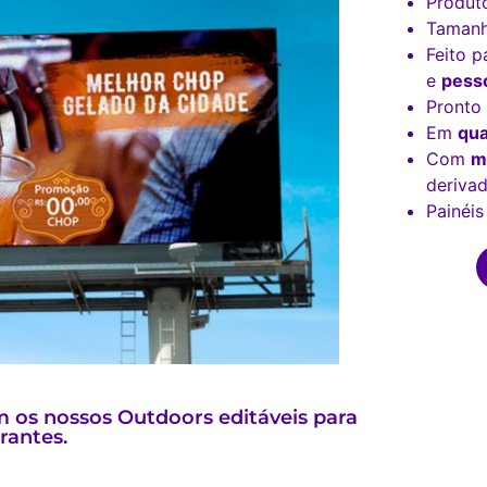
Produt
Tamanh
Feito p
e
pesso
Pronto
Em
qua
Com
m
derivad
Painéis
 os nossos Outdoors editáveis para
rantes.