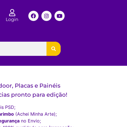
Login
oor, Placas e Painéis
ias pronto para edição!
is PSD;
arimbo
(Achei Minha Arte);
egurança
no Envio;