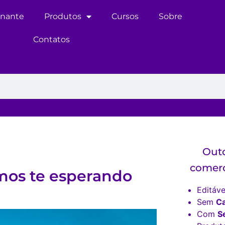
inante
Produtos
Cursos
Sobre
Contatos
Outd
comerc
mos te esperando
Editáve
Sem
C
Com
S