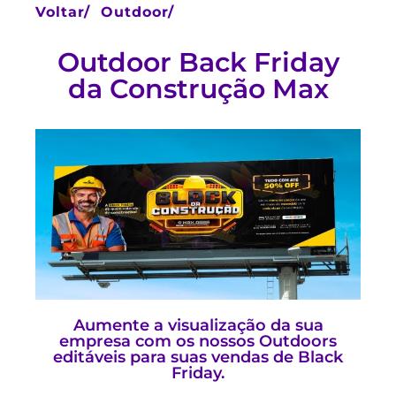
Voltar/
Outdoor/
Outdoor Back Friday
da Construção Max
Aumente a visualização da sua
empresa com os nossos Outdoors
editáveis para suas vendas de Black
Friday.