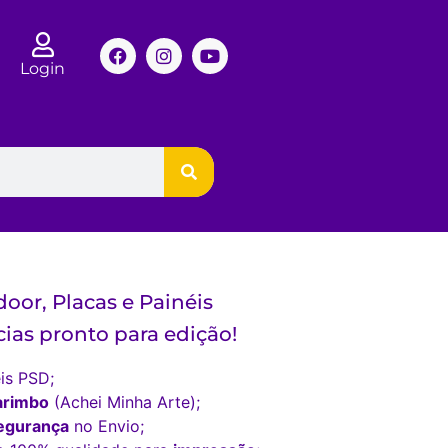
Login
oor, Placas e Painéis
ias pronto para edição!
is PSD;
arimbo
(Achei Minha Arte);
egurança
no Envio;