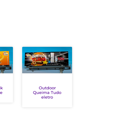
ck
Outdoor
ge
Queima Tudo
eletro