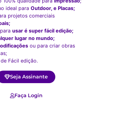
o 100% qualidade para
impressão
;
o ideal para
Outdoor, e Placas;
ara projetos comerciais
ais;
 para
usar é super fácil edição;
lquer lugar no mundo;
odificações
ou para criar obras
as;
 de Fácil edição.
Seja Assinante
Faça Login