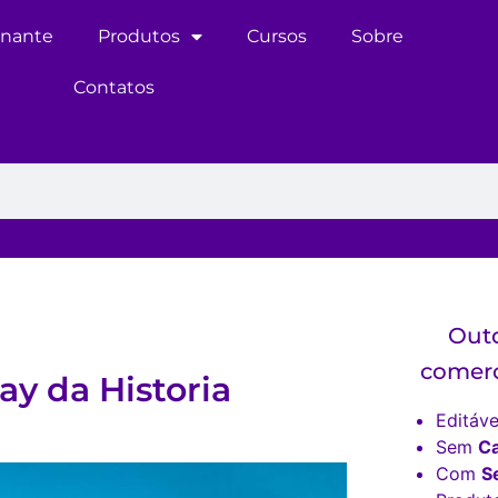
inante
Produtos
Cursos
Sobre
Contatos
Outd
comerc
ay da Historia
Editáve
Sem
C
Com
S