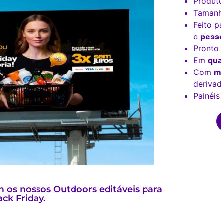
Produt
Tamanh
Feito p
e
pesso
Pronto
Em
qua
Com
m
derivad
Painéis
 os nossos Outdoors editáveis para
ck Friday.