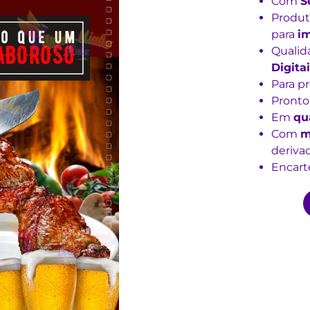
Com
S
Produt
para
i
Qualid
Digitai
Para p
Pronto
Em
qu
Com
m
derivad
Encarte