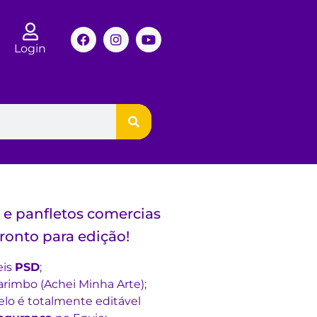
Login
s e panfletos comercias
ronto para edição!
eis
PSD
;
rimbo (Achei Minha Arte);
lo é totalmente editável