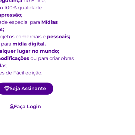
egurança
no Envio;
o 100% qualidade
mpressão
;
ade especial para
Mídias
s;
rojetos comerciais e
pessoais;
 para
mídia digital.
alquer lugar no mundo;
odificações
ou para criar obras
as;
s de Fácil edição.
Seja Assinante
Faça Login