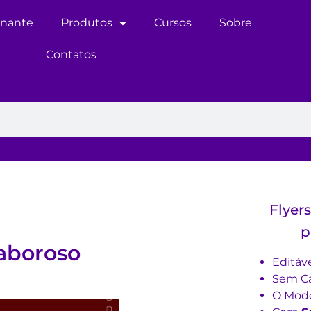
inante
Produtos
Cursos
Sobre
Contatos
Flyer
p
aboroso
Editáv
Sem Ca
O Mode