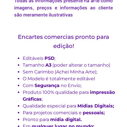
Todas as informações presente na arte como
imagens, preços e informações ao cliente
são meramente ilustrativas
Encartes comercias pronto para
edição!
Editáveis
PSD
;
Tamanho
A3
(poder alterar o tamanho)
Sem Carimbo (Achei Minha Arte);
O Modelo é totalmente editável
Com
Segurança
no Envio;
Produto 100% qualidade para
impressão
Gráficas
;
Qualidade especial para
Mídias Digitais;
Para projetos comerciais e
pessoais;
Pronto para
mídia digital.
Em
qualquer lugar no mundo;