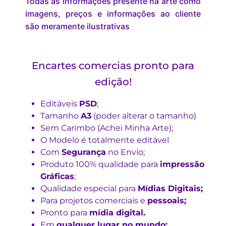
Todas as informações presente na arte como
imagens, preços e informações ao cliente
são meramente ilustrativas
Encartes comercias pronto para
edição!
Editáveis
PSD
;
Tamanho
A3
(poder alterar o tamanho)
Sem Carimbo (Achei Minha Arte);
O Modelo é totalmente editável
Com
Segurança
no Envio;
Produto 100% qualidade para
impressão
Gráficas
;
Qualidade especial para
Mídias Digitais;
Para projetos comerciais e
pessoais;
Pronto para
mídia digital.
Em
qualquer lugar no mundo;