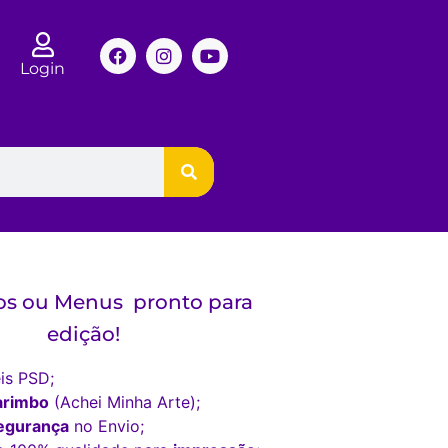
Login
os ou Menus pronto para
edição!
is PSD;
arimbo
(Achei Minha Arte);
egurança
no Envio;