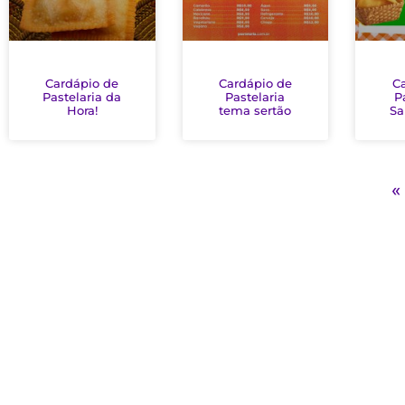
Cardápio de
Cardápio de
C
Pastelaria da
Pastelaria
P
Hora!
tema sertão
Sa
«