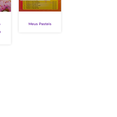
Meus Pasteis
e
D