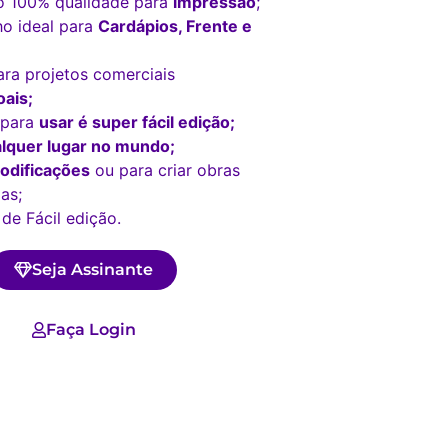
o 100% qualidade para
impressão
;
o ideal para
Cardápios, Frente e
ara projetos comerciais
ais;
 para
usar é super fácil edição;
lquer lugar no mundo;
odificações
ou para criar obras
as;
 de Fácil edição.
Seja Assinante
Faça Login