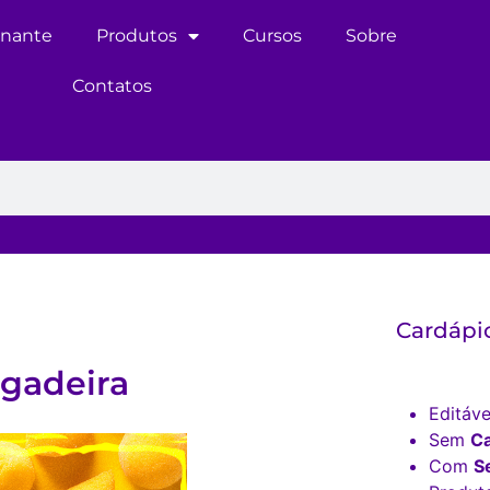
inante
Produtos
Cursos
Sobre
Contatos
Cardápi
lgadeira
Editáve
Sem
C
Com
S