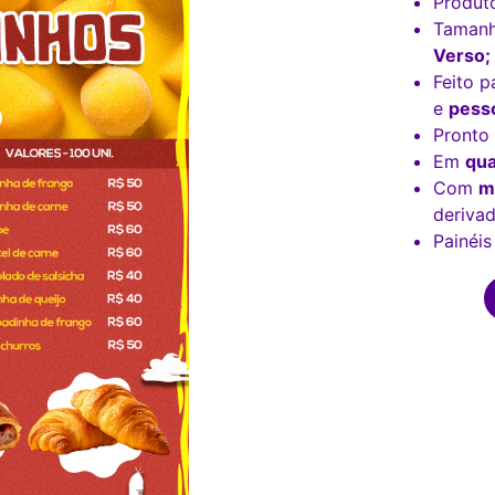
Produt
Tamanh
Verso;
Feito p
e
pesso
Pronto
Em
qua
Com
m
derivad
Painéis