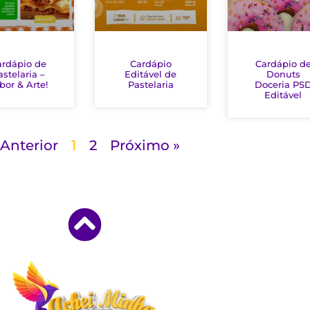
ardápio de
Cardápio
Cardápio d
astelaria –
Editável de
Donuts
bor & Arte!
Pastelaria
Doceria PS
Editável
 Anterior
1
2
Próximo »