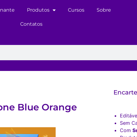
inante
Produtos
Cursos
Sobre
Contatos
Encarte
one Blue Orange
Editáve
Sem Ca
Com
S