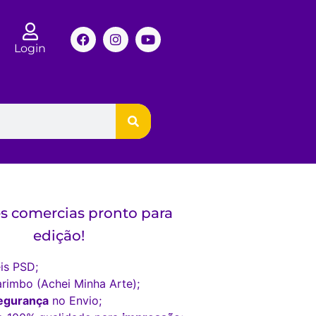
Login
s comercias pronto para
edição!
is PSD;
rimbo (Achei Minha Arte);
egurança
no Envio;