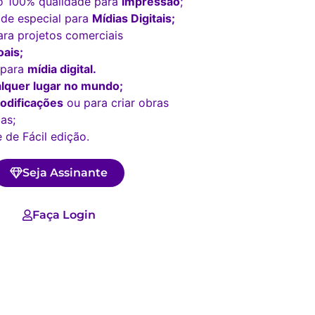
o 100% qualidade para
impressão
;
ade especial para
Mídias Digitais;
ara projetos comerciais
ais;
 para
mídia digital.
lquer lugar no mundo;
odificações
ou para criar obras
as;
 de Fácil edição.
Seja Assinante
Faça Login