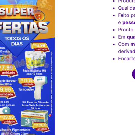
Produt
Qualid
Feito p
e
pesso
Pronto
Em
qua
Com
m
derivad
Encarte