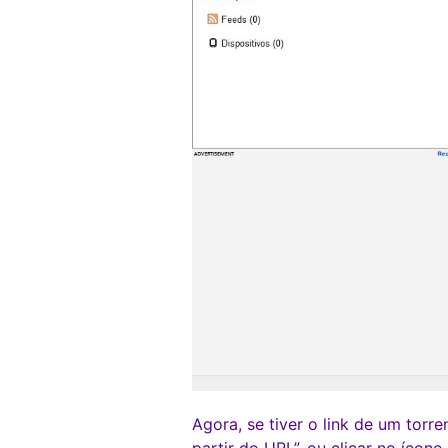
Agora, se tiver o link de um torr
partir do URL”, ou clicar no ícone