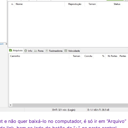
ent e não quer baixá-lo no computador, é só ir em “Arquivo”
 de link, bem ao lado do botão de “+”, na parte central.