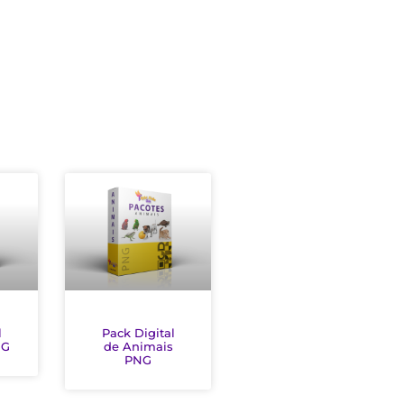
l
Pack Digital
NG
de Animais
PNG