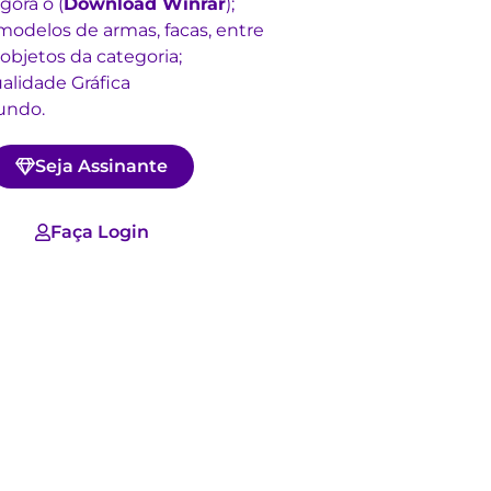
gora o (
Download Winrar
)
;
 modelos de armas, facas, entre
objetos da categoria;
alidade Gráfica
undo.
Seja Assinante
Faça Login