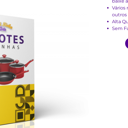
baixe a
Vários
outros 
Alta Qu
Sem F