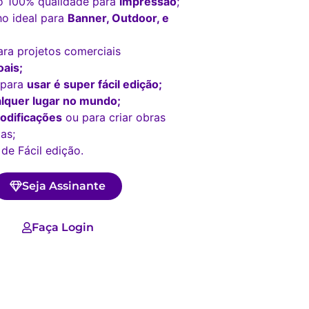
o 100% qualidade para
impressão
;
o ideal para
Banner, Outdoor, e
ara projetos comerciais
ais;
 para
usar é super fácil edição;
lquer lugar no mundo;
odificações
ou para criar obras
as;
 de Fácil edição.
Seja Assinante
Faça Login