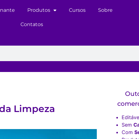
inante
Produtos
Cursos
Sobre
Contatos
Outd
comerc
 da Limpeza
Editáve
Sem
C
Com
S