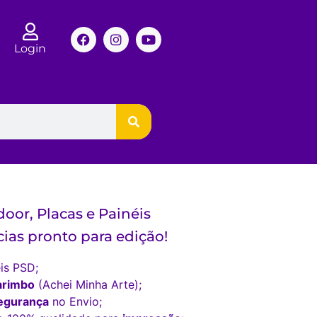
Login
oor, Placas e Painéis
ias pronto para edição!
is PSD;
arimbo
(Achei Minha Arte);
egurança
no Envio;