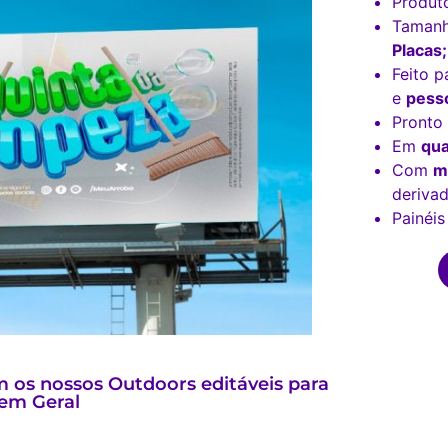
Produt
Tamanh
Placas;
Feito p
e
pesso
Pronto
Em
qua
Com
m
derivad
Painéis
 os nossos Outdoors editáveis para
em Geral