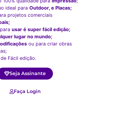
o 100% qualidade para
impressão
;
o ideal para
Outdoor, e Placas;
ara projetos comerciais
ais;
 para
usar é super fácil edição;
lquer lugar no mundo;
odificações
ou para criar obras
as;
 de Fácil edição.
Seja Assinante
Faça Login