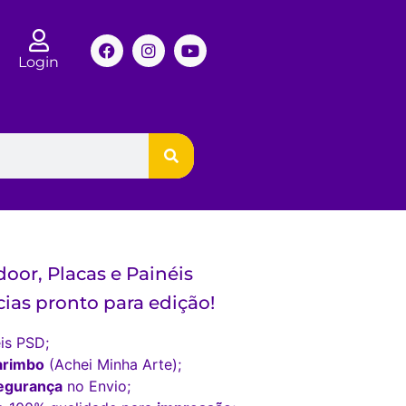
Login
oor, Placas e Painéis
ias pronto para edição!
is PSD;
arimbo
(Achei Minha Arte);
egurança
no Envio;