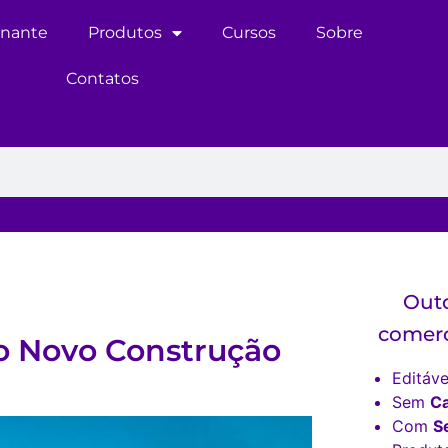
inante
Produtos
Cursos
Sobre
Contatos
Outd
comerc
o Novo Construção
Editáve
Sem
C
Com
S