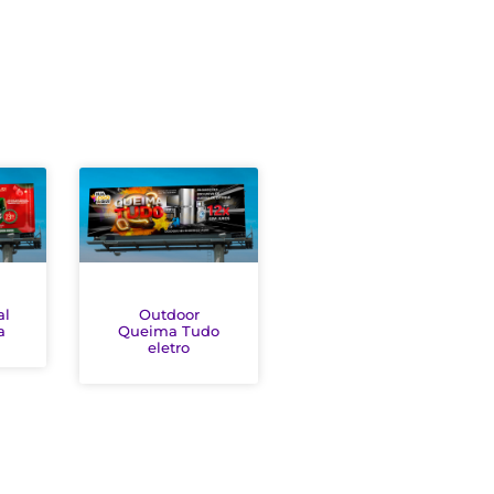
al
Outdoor
a
Queima Tudo
eletro