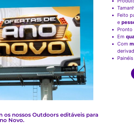
Produt
Tamanh
Feito p
e
pesso
Pronto
Em
qua
Com
m
derivad
Painéis
 os nossos Outdoors editáveis para
Ano Novo.