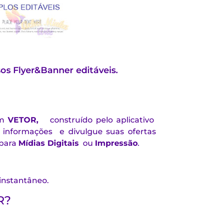
s Flyer&Banner editáveis.
m
VETOR,
construído pelo aplicativo
e informações e divulgue suas ofertas
 para
Mídias Digitais
ou
Impressão
.
 instantâneo.
R?