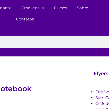
inante
Produtos
Cursos
Sobre
Contatos
Flyers
notebook
Editáv
Sem Ca
O Mode