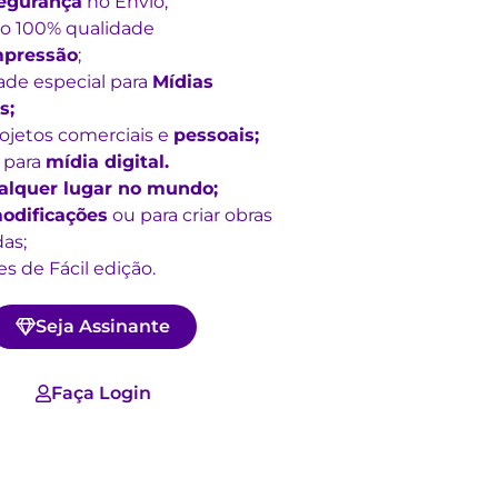
egurança
no Envio;
o 100% qualidade
mpressão
;
ade especial para
Mídias
s;
rojetos comerciais e
pessoais;
 para
mídia digital.
alquer lugar no mundo;
odificações
ou para criar obras
as;
s de Fácil edição.
Seja Assinante
Faça Login