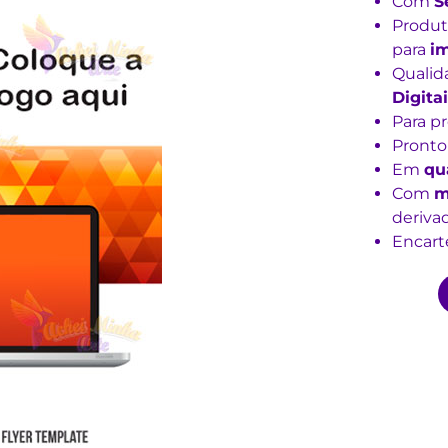
Com
S
Produt
para
i
Qualid
Digitai
Para p
Pronto
Em
qu
Com
m
derivad
Encarte