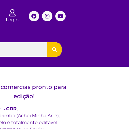
Login
 comercias pronto para
edição!
eis
CDR
;
rimbo (Achei Minha Arte);
lo é totalmente editável