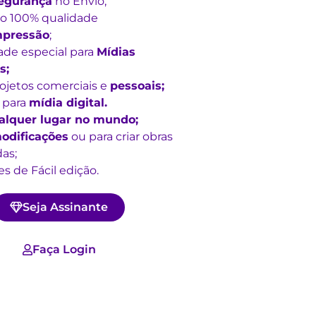
egurança
no Envio;
o 100% qualidade
mpressão
;
ade especial para
Mídias
s;
rojetos comerciais e
pessoais;
 para
mídia digital.
alquer lugar no mundo;
odificações
ou para criar obras
as;
s de Fácil edição.
Seja Assinante
Faça Login