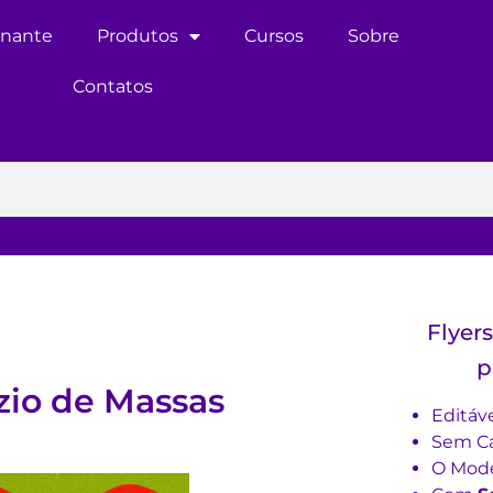
inante
Produtos
Cursos
Sobre
Contatos
Flyer
p
zio de Massas
Editáv
Sem Ca
O Mode