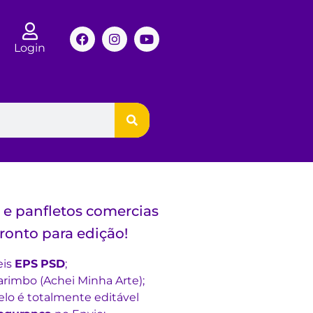
Login
s e panfletos comercias
ronto para edição!
eis
EPS
PSD
;
rimbo (Achei Minha Arte);
lo é totalmente editável