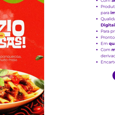
Com
S
Produt
para
i
Qualid
Digitai
Para p
Pronto
Em
qu
Com
m
derivad
Encarte