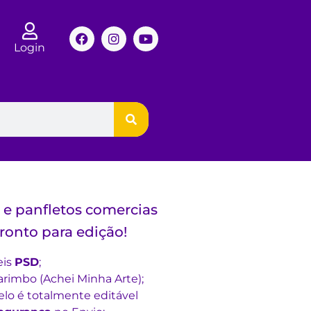
Login
s e panfletos comercias
ronto para edição!
eis
PSD
;
rimbo (Achei Minha Arte);
lo é totalmente editável