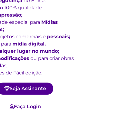
egurança
no Envio;
o 100% qualidade
mpressão
;
ade especial para
Mídias
s;
rojetos comerciais e
pessoais;
 para
mídia digital.
alquer lugar no mundo;
odificações
ou para criar obras
as;
s de Fácil edição.
Seja Assinante
Faça Login