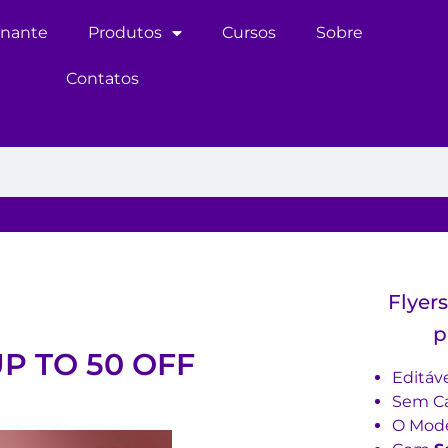
inante
Produtos
Cursos
Sobre
Contatos
Flyer
p
UP TO 50 OFF
Editáv
Sem Ca
O Mode