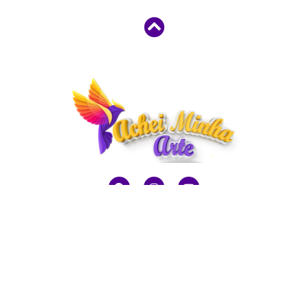
Home
Seja Assinante
Produtos
Cursos
Sobre
Contatos
Achei Minha Arte -2021 © Todos os direitos reservados
CNPJ:41.751.879/0001-90