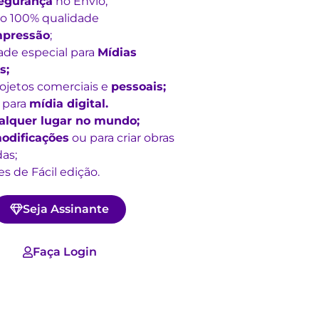
egurança
no Envio;
o 100% qualidade
mpressão
;
ade especial para
Mídias
s;
rojetos comerciais e
pessoais;
 para
mídia digital.
alquer lugar no mundo;
odificações
ou para criar obras
as;
s de Fácil edição.
Seja Assinante
Faça Login