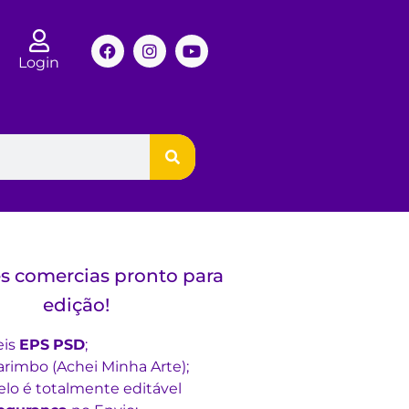
Login
s comercias pronto para
edição!
eis
EPS
PSD
;
rimbo (Achei Minha Arte);
lo é totalmente editável