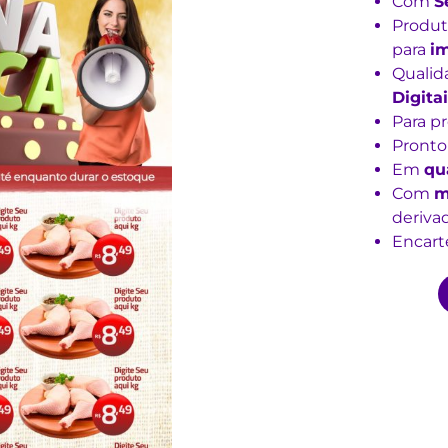
Com
S
Produt
para
i
Qualid
Digitai
Para p
Pronto
Em
qu
Com
m
derivad
Encarte