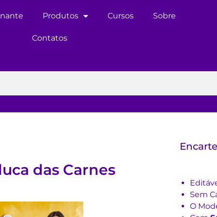
inante
Produtos
Cursos
Sobre
Contatos
Encarte
uca das Carnes
Editáv
Sem Ca
O Mode