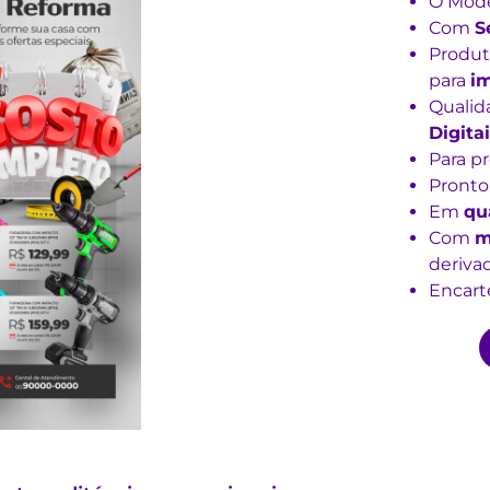
O Mode
Com
S
Produt
para
im
Qualid
Digitai
Para p
Pronto
Em
qu
Com
m
derivad
Encarte