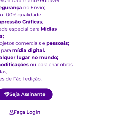
lo é totalmente editável
egurança
no Envio;
o 100% qualidade
pressão Gráficas
;
ade especial para
Mídias
s;
rojetos comerciais e
pessoais;
 para
mídia digital.
alquer lugar no mundo;
odificações
ou para criar obras
as;
s de Fácil edição.
Seja Assinante
Faça Login