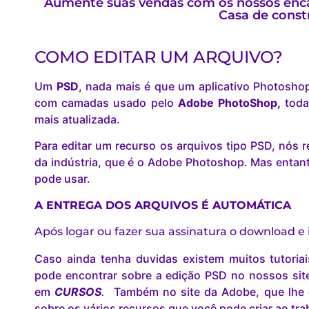
Aumente suas vendas com os nossos enca
Casa de const
COMO EDITAR UM ARQUIVO?
Um
PSD
, nada mais é que um aplicativo Photosho
com camadas usado pelo
Adobe PhotoShop,
toda
mais atualizada.
Para editar um recurso os arquivos tipo PSD, nó
da indústria, que é o Adobe Photoshop. Mas entant
pode usar.
A ENTREGA DOS ARQUIVOS É AUTOMÁTICA
Após logar ou fazer sua assinatura o download e
Caso ainda tenha duvidas existem muitos tutoria
pode encontrar sobre a edição PSD no nossos site 
em
CURSOS
.
Também no site da Adobe, que lhe 
sobre os vários recursos que você pode criar ao tr