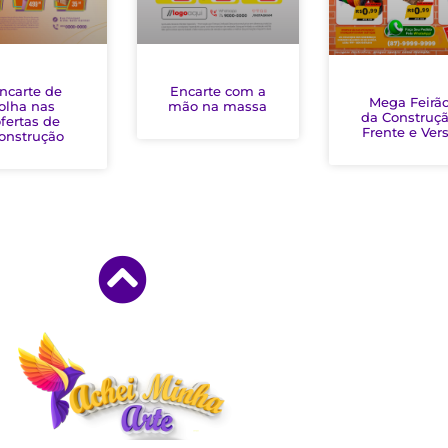
ncarte de
Encarte com a
Mega Feirã
olha nas
mão na massa
da Construç
fertas de
Frente e Ver
onstrução