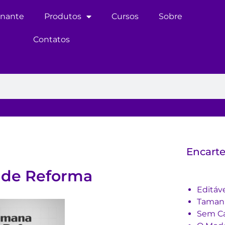
inante
Produtos
Cursos
Sobre
Contatos
Encarte
 de Reforma
Editáv
Tama
Sem Ca