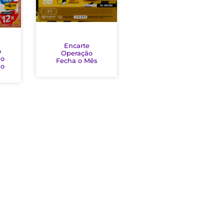
Encarte
o
Operação
ão
Fecha o Mês
so