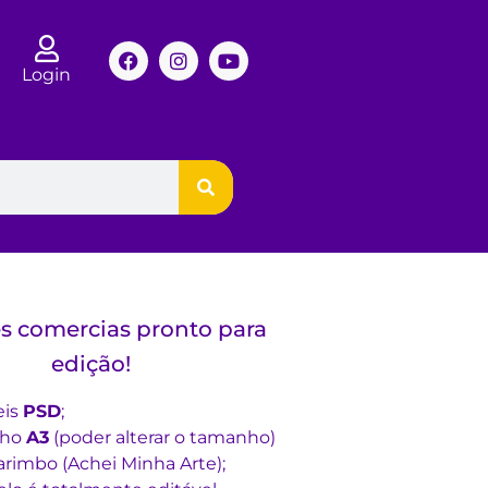
Login
s comercias pronto para
edição!
eis
PSD
;
nho
A3
(poder alterar o tamanho)
rimbo (Achei Minha Arte);