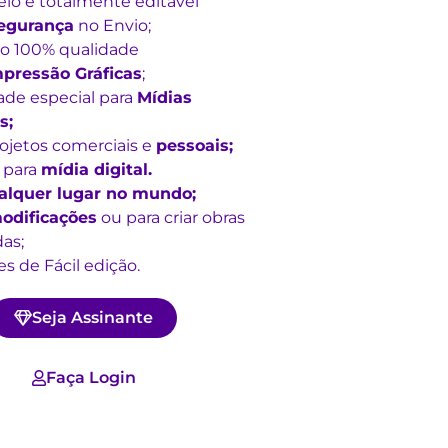
lo é totalmente editável
egurança
no Envio;
o 100% qualidade
pressão Gráficas
;
ade especial para
Mídias
s;
rojetos comerciais e
pessoais;
 para
mídia digital.
alquer lugar no mundo;
odificações
ou para criar obras
as;
s de Fácil edição.
Seja Assinante
Faça Login