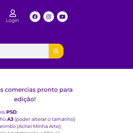
Login
s comercias pronto para
edição!
eis
PSD
;
nho
A3
(poder alterar o tamanho)
rimbo (Achei Minha Arte);