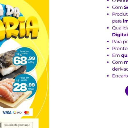
O Mode
Com
S
Produt
para
im
Qualid
Digitai
Para p
Pronto
Em
qu
Com
m
derivad
Encarte