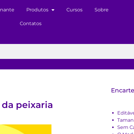
inante
Produtos
Cursos
Sobre
Contatos
Encarte
da peixaria
Editáv
Tama
Sem Ca