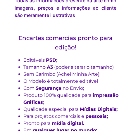
Todas as informações presente na arte como
imagens, preços e informações ao cliente
são meramente ilustrativas
Encartes comercias pronto para
edição!
Editáveis
PSD
;
Tamanho
A3
(poder alterar o tamanho)
Sem Carimbo (Achei Minha Arte);
O Modelo é totalmente editável
Com
Segurança
no Envio;
Produto 100% qualidade para
impressão
Gráficas
;
Qualidade especial para
Mídias Digitais;
Para projetos comerciais e
pessoais;
Pronto para
mídia digital.
Em
qualquer lugar no mundo;