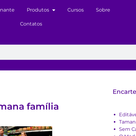
inante
Produtos
Cursos
Sobre
Contatos
Encarte
emana família
Editáv
Tama
Sem Ca