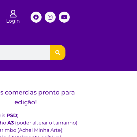
Login
s comercias pronto para
edição!
eis
PSD
;
nho
A3
(poder alterar o tamanho)
rimbo (Achei Minha Arte);