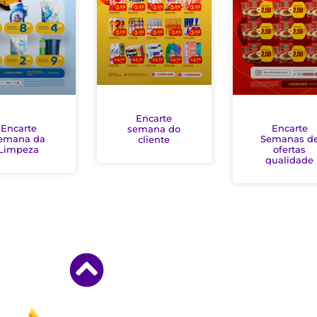
Encarte
Encarte
Encarte
semana do
emana da
Semanas d
cliente
Limpeza
ofertas
qualidade