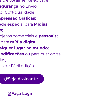
lo é totalmente editável
egurança
no Envio;
o 100% qualidade
pressão Gráficas
;
ade especial para
Mídias
s;
rojetos comerciais e
pessoais;
 para
mídia digital.
alquer lugar no mundo;
odificações
ou para criar obras
as;
s de Fácil edição.
Seja Assinante
Faça Login