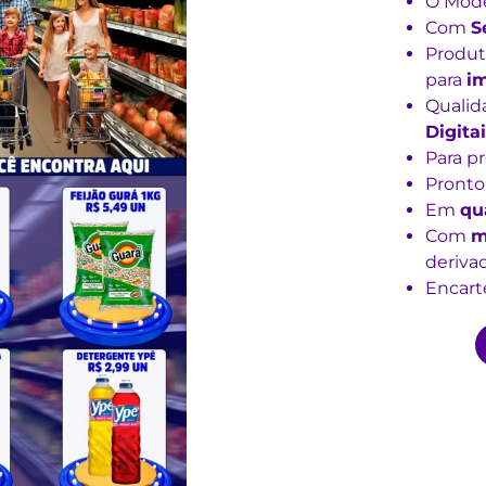
O Mode
Com
S
Produt
para
im
Qualid
Digitai
Para p
Pronto
Em
qu
Com
m
derivad
Encarte