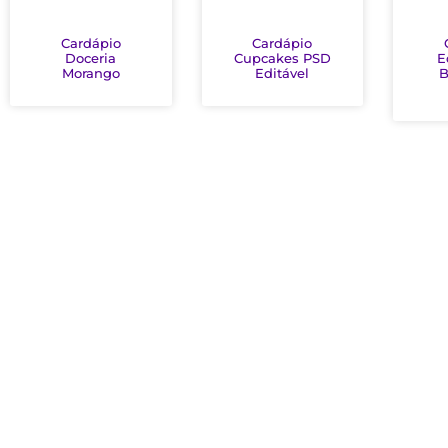
Cardápio
Cardápio
Doceria
Cupcakes PSD
E
Morango
Editável
B