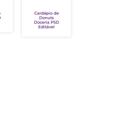
e
Cardápio de
D
Donuts
Doceria PSD
Editável