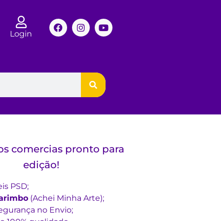
Login
os comercias pronto para
edição!
eis PSD;
arimbo
(Achei Minha Arte);
gurança no Envio;