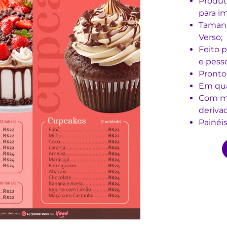
Produt
para i
Tamanh
Verso;
Feito p
e pesso
Pronto 
Em qua
Com mo
derivad
Painéis