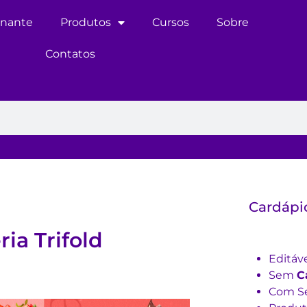
inante
Produtos
Cursos
Sobre
Contatos
Cardápi
ia Trifold
Editáv
Sem
C
Com Se