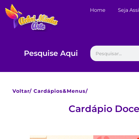
Home
Seja Ass
Pesquise Aqui
Voltar/
Cardápios&Menus/
Cardápio Docer