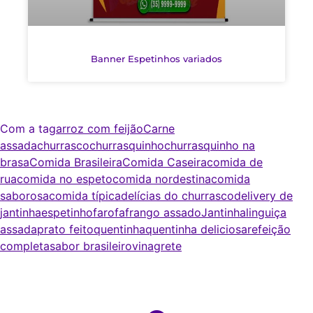
Banner Espetinhos variados
Com a tag
arroz com feijão
Carne
assada
churrasco
churrasquinho
churrasquinho na
brasa
Comida Brasileira
Comida Caseira
comida de
rua
comida no espeto
comida nordestina
comida
saborosa
comida típica
delícias do churrasco
delivery de
jantinha
espetinho
farofa
frango assado
Jantinha
linguiça
assada
prato feito
quentinha
quentinha deliciosa
refeição
completa
sabor brasileiro
vinagrete