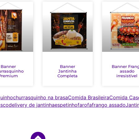
Banner
Banner
Banner Fran
rrasquinho
Jantinha
assado
Premium
Completa
irresistível
quinho
churrasquinho na brasa
Comida Brasileira
Comida Case
asco
delivery de jantinha
espetinho
farofa
frango assado
Janti