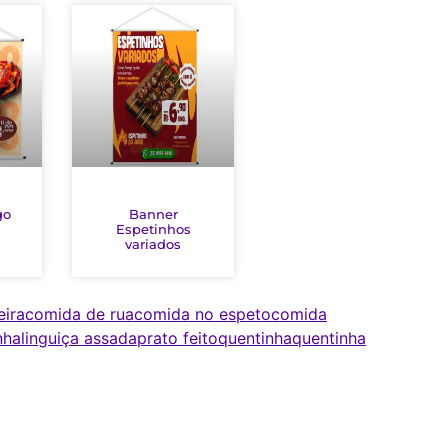
go
Banner
Espetinhos
variados
ira
comida de rua
comida no espeto
comida
nha
linguiça assada
prato feito
quentinha
quentinha