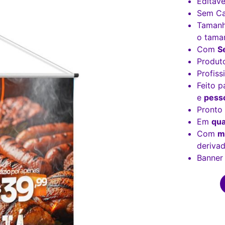
Editáve
Sem Ca
Taman
o tama
Com
S
Produt
Profiss
Feito p
e
pesso
Pronto
Em
qua
Com
m
derivad
Banner 