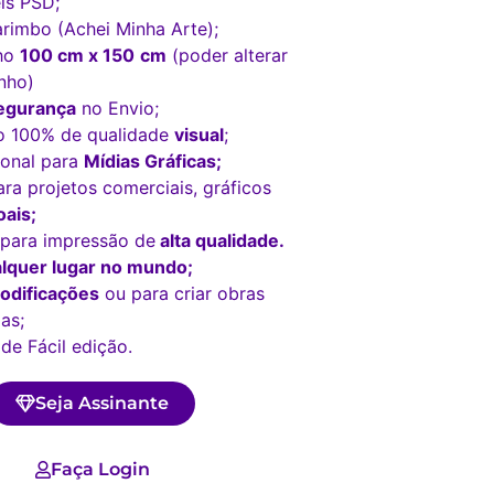
is PSD;
rimbo (Achei Minha Arte);
ho
100 cm x 150
cm
(poder alterar
nho)
egurança
no Envio;
o 100% de qualidade
visual
;
ional para
Mídias Gráficas;
ara projetos comerciais, gráficos
ais;
 para impressão de
alta qualidade.
lquer lugar no mundo;
odificações
ou para criar obras
as;
de Fácil edição.
Seja Assinante
Faça Login