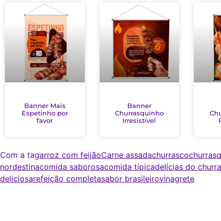
Banner Mais
Banner
Espetinho por
Churrasquinho
Chu
favor
Irresistível
Com a tag
arroz com feijão
Carne assada
churrasco
churras
nordestina
comida saborosa
comida típica
delícias do churr
deliciosa
refeição completa
sabor brasileiro
vinagrete