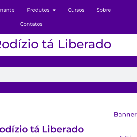
inante
Produtos
Cursos
Sobre
Contatos
odízio tá Liberado
Banner
odízio tá Liberado