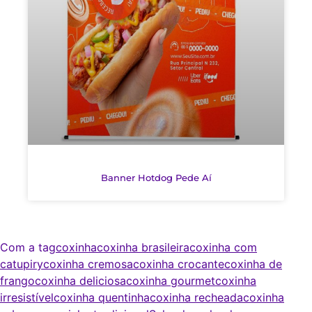
Banner Hotdog Pede Aí
Com a tag
coxinha
coxinha brasileira
coxinha com
catupiry
coxinha cremosa
coxinha crocante
coxinha de
frango
coxinha deliciosa
coxinha gourmet
coxinha
irresistível
coxinha quentinha
coxinha recheada
coxinha