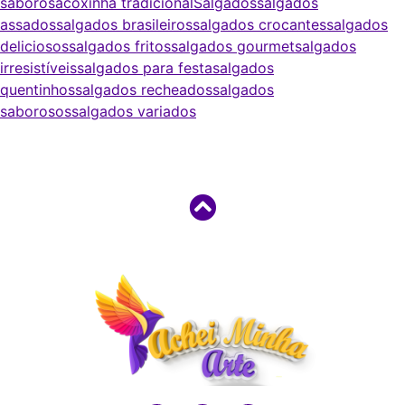
saborosa
coxinha tradicional
Salgados
salgados
assados
salgados brasileiros
salgados crocantes
salgados
deliciosos
salgados fritos
salgados gourmet
salgados
irresistíveis
salgados para festa
salgados
quentinhos
salgados recheados
salgados
saborosos
salgados variados