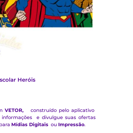
scolar Heróis
m
VETOR,
construído pelo aplicativo
e informações e divulgue suas ofertas
 para
Mídias Digitais
ou
Impressão
.