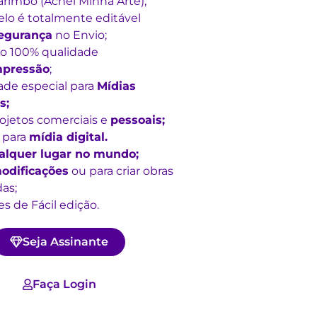
rimbo (Achei Minha Arte);
lo é totalmente editável
egurança
no Envio;
o 100% qualidade
mpressão
;
ade especial para
Mídias
s;
rojetos comerciais e
pessoais;
 para
mídia digital.
alquer lugar no mundo;
odificações
ou para criar obras
as;
s de Fácil edição.
Seja Assinante
Faça Login