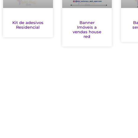
Kit de adesivos
Banner
Ba
Residencial
Imóveis a
se
vendas house
red