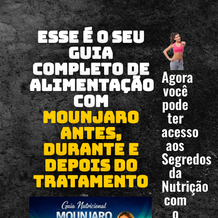
Esse é o seu
Guia
Completo de
Agora
Alimentação
você
com
pode
Mounjaro
ter
acesso
Antes,
aos
durante e
Segredos
depois do
da
tratamento
Nutrição
com
o